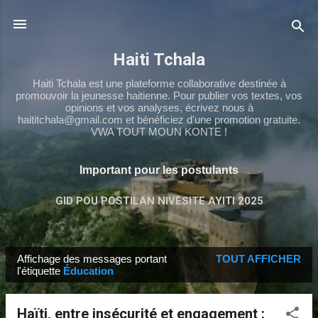
Passer au contenu principal
Haiti Tchala
Haiti Tchala est une plateforme collaborative destinée à
promouvoir la jeunesse haitienne. Pour publier vos textes, vos
opinions et vos analyses, écrivez nous à
haititchala@gmail.com et bénéficiez d'une promotion gratuite.
VWA TOUT MOUN KONTE !
Important pour les postulants
GID POU POSTILAN NIVÈSITE AYITI 2025
TCHALA NS4
PLUS…
TCHALA 9ÈME
Affichage des messages portant
TOUT AFFICHER
M
l'étiquette
Éducation
e
s
Haïti, entre insécurité et engagement :