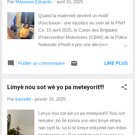
Par
Massena Eduardo.
-
avril 15, 2025
l’ANDC, cette initiative représente bien plus
qu’un exercice académique. Elle témoigne de
Quand la maternité devient un motif
la capacité de la jeunesse haïtienne à
d’exclusion : une injustice au sein de la PNH
s’organiser, à se former et à faire entendre sa
Ce, 15 avril 2025, le Corps des Brigades
voix dans les grands débats internationaux,
d'Intervention Motorisées (CBIM) de la Police
en dépit de l’environnement social et
Nationale d'Haïti a pris une décision
sécuritaire hostile dans lequel elle évolue.
choquante : exclure automatiquement toute
Réunissant quarante-cinq jeunes, répartis en
policière de la 34e promotion qui tomberait
délégations officielles des États membres
Publier un commentaire
LIRE PLUS
enceinte dans les dix-huit mois après son
permanents et non perman...
intégration. Cette mesure, franchement
révoltante, soulève d'énormes questions sur
Limyè nou sot wè yo pa meteyorit!!!
les droits humains, l'égalité hommes-femmes
et le respect des engagements pris par Haïti
Par
kanndèl
-
janvier 16, 2025
sur la scène nationale et internationale.
Décortiquons ensemble cette directive
Limyè nou sot wè yo pa meteyorit!!! Nou sot
discriminatoire et ses conséquences à tous
remake, bò 6è konsa yon ekri limyè etranj
les niveaux. Depuis quand la maternité est-
nan syèl la, sa ki te kreye enkyetid nan mitan
elle devenue un motif d’indignité ou
popilasyon an. Gen anpil moun ki panse se