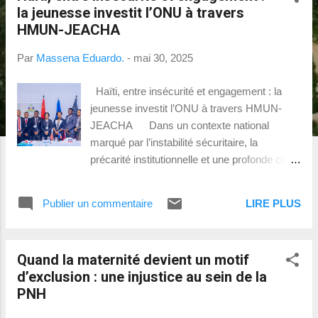
s
la jeunesse investit l’ONU à travers
a
HMUN-JEACHA
g
Par
Massena Eduardo.
-
mai 30, 2025
e
s
Haïti, entre insécurité et engagement : la
jeunesse investit l’ONU à travers HMUN-
JEACHA Dans un contexte national
marqué par l’instabilité sécuritaire, la
précarité institutionnelle et une profonde crise
de gouvernance, la 6e édition de la
Simulation du Conseil de sécurité des
Publier un commentaire
LIRE PLUS
Nations Unies en Haïti (HMUN-JEACHA),
tenue le 25 mai 2025, s’impose comme un
événement à haute portée symbolique et
Quand la maternité devient un motif
éducative. Organisée par JEACHA (Jeunes
d’exclusion : une injustice au sein de la
Acteurs pour le Changement) avec le soutien
PNH
du Programme des Nations Unies pour le
Développement (PNUD), de l’UNESCO et de