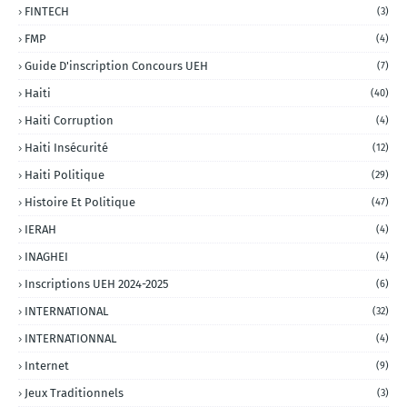
FINTECH
(3)
FMP
(4)
Guide D'inscription Concours UEH
(7)
Haiti
(40)
Haiti Corruption
(4)
Haiti Insécurité
(12)
Haiti Politique
(29)
Histoire Et Politique
(47)
IERAH
(4)
INAGHEI
(4)
Inscriptions UEH 2024-2025
(6)
INTERNATIONAL
(32)
INTERNATIONNAL
(4)
Internet
(9)
Jeux Traditionnels
(3)