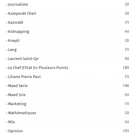
Journaliste
(2)
Kamyonèt Cheri
(2)
Kanndèl
(7)
Kidnapping
(4)
Kreyòl
(2)
Lang
(1)
Laurent Saint-Cyr
(6)
Le Chef D'Etat En Plusieurs Points
(30)
Liliane Pierre Paul
(1)
Maed Serie
(18)
Maed Srie
(4)
Marketing
(1)
Mathématiques
(2)
NS4
(4)
Opinion
(15)