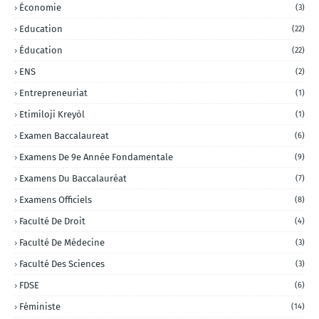
Économie
(3)
Education
(22)
Éducation
(22)
ENS
(2)
Entrepreneuriat
(1)
Etimiloji Kreyòl
(1)
Examen Baccalaureat
(6)
Examens De 9e Année Fondamentale
(9)
Examens Du Baccalauréat
(7)
Examens Officiels
(8)
Faculté De Droit
(4)
Faculté De Médecine
(3)
Faculté Des Sciences
(3)
FDSE
(6)
Féministe
(14)