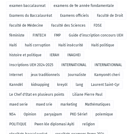
examen baccalaureat
examens de 9e année fondamentale
Examens du Baccalauréat
Examens officiels
Faculté de Droit
Faculté de Médecine
Faculté des Sciences
FDSE
féministe
FINTECH
FMP
Guide d'inscription concours UEH
Haiti
haiti corruption
Haiti insécurité
Haiti politique
histoire et politique
IERAH
INAGHEI
Inscriptions UEH 2024-2025
INTERNATIONAL
INTERNATIONNAL
Internet
jeux traditionnels
Journaliste
Kamyonèt cheri
Kanndèl
kidnapping
kreyòl
lang
Laurent Saint-Cyr
Le Chef d'Etat en plusieurs points
Liliane Pierre Paul
maed serie
maed srie
marketing
Mathématiques
NS4
Opinion
paryajpam
PKE-Série1
polemique
POLITIQUE
Pwen kle diplomasi Ayiti
religion