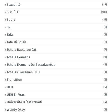
Sexualité
(19)
SOCIÉTÉ
(102)
Sport
(11)
SVT
(2)
Tafa
(1)
Tafa Mi Soleil
(3)
Tchala Baccalauréat
(7)
Tchala Examens
(9)
Tchala Examens Du Baccalauréat
(5)
Tchalas D'examen UEH
(1)
Transition
(2)
UEH
(5)
UEH En Vrac
(3)
Université D'État D'Haïti
(4)
Wendy Okay
(1)