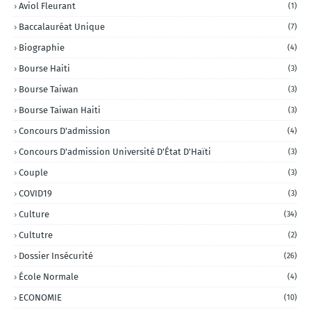
Aviol Fleurant
(1)
Baccalauréat Unique
(7)
Biographie
(4)
Bourse Haiti
(3)
Bourse Taiwan
(3)
Bourse Taiwan Haiti
(3)
Concours D'admission
(4)
Concours D'admission Université D'État D'Haïti
(3)
Couple
(3)
COVID19
(3)
Culture
(34)
Cultutre
(2)
Dossier Insécurité
(26)
École Normale
(4)
ECONOMIE
(10)