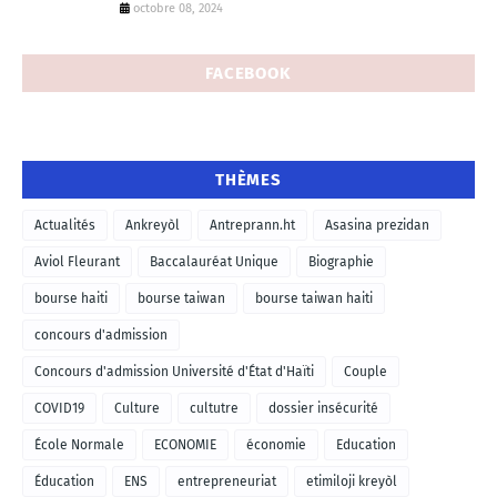
octobre 08, 2024
FACEBOOK
THÈMES
Actualités
Ankreyòl
Antreprann.ht
Asasina prezidan
Aviol Fleurant
Baccalauréat Unique
Biographie
bourse haiti
bourse taiwan
bourse taiwan haiti
concours d'admission
Concours d'admission Université d'État d'Haïti
Couple
COVID19
Culture
cultutre
dossier insécurité
École Normale
ECONOMIE
économie
Education
Éducation
ENS
entrepreneuriat
etimiloji kreyòl