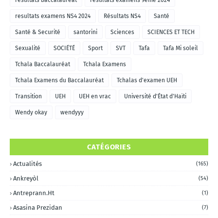
résultats baccalauréat
resultats examens 9eme 2024
resultats examens NS4 2024
Résultats NS4
Santé
Santé & Securité
santorini
Sciences
SCIENCES ET TECH
Sexualité
SOCIÉTÉ
Sport
SVT
Tafa
Tafa Mi soleil
Tchala Baccalauréat
Tchala Examens
Tchala Examens du Baccalauréat
Tchalas d'examen UEH
Transition
UEH
UEH en vrac
Université d'État d'Haïti
Wendy okay
wendyyy
CATÉGORIES
Actualités
(165)
Ankreyòl
(54)
Antreprann.ht
(1)
Asasina Prezidan
(7)