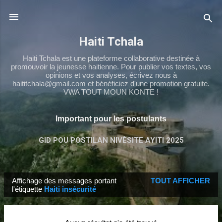
Passer au contenu principal
Haiti Tchala
Haiti Tchala est une plateforme collaborative destinée à
promouvoir la jeunesse haitienne. Pour publier vos textes, vos
opinions et vos analyses, écrivez nous à
haititchala@gmail.com et bénéficiez d'une promotion gratuite.
VWA TOUT MOUN KONTE !
Important pour les postulants
GID POU POSTILAN NIVÈSITE AYITI 2025
TCHALA NS4
PLUS…
TCHALA 9ÈME
Affichage des messages portant
TOUT AFFICHER
M
l'étiquette
Haiti insécurité
e
s