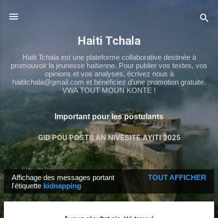
Passer au contenu principal
Haiti Tchala
Haiti Tchala est une plateforme collaborative destinée à
promouvoir la jeunesse haitienne. Pour publier vos textes, vos
opinions et vos analyses, écrivez nous à
haititchala@gmail.com et bénéficiez d'une promotion gratuite.
VWA TOUT MOUN KONTE !
Important pour les postulants
GID POU POSTILAN NIVÈSITE AYITI 2025
TCHALA NS4
PLUS…
TCHALA 9ÈME
Affichage des messages portant
TOUT AFFICHER
M
l'étiquette
kidnapping
e
s