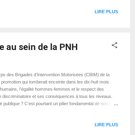
LIRE PLUS
ce au sein de la PNH
orps des Brigades d'Intervention Motorisées (CBIM) de la
e promotion qui tomberait enceinte dans les dix-huit mois
s humains, l'égalité hommes-femmes et le respect des
ve discriminatoire et ses conséquences à tous les niveaux.
té publique ? C'est pourtant un pilier fondamental de notre
 directive récente du CBIM, qui écarte sans ménagement les ...
LIRE PLUS