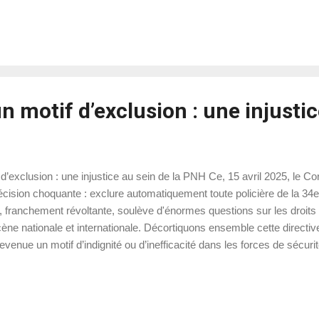
n motif d’exclusion : une injusti
d’exclusion : une injustice au sein de la PNH Ce, 15 avril 2025, le C
décision choquante : exclure automatiquement toute policière de la 34
, franchement révoltante, soulève d'énormes questions sur les droit
cène nationale et internationale. Décortiquons ensemble cette directi
venue un motif d’indignité ou d’inefficacité dans les forces de sécuri
nstitutions la voient comme un frein à l'efficacité professionnelle. La