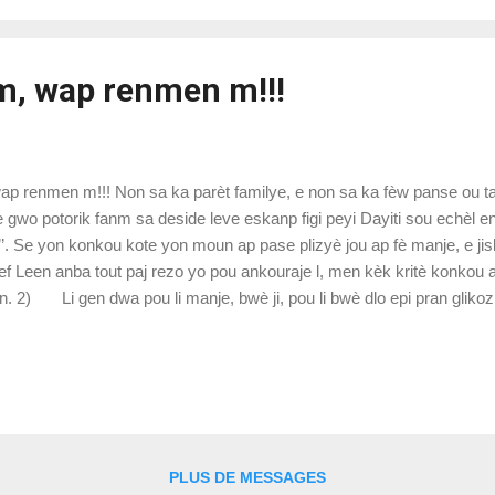
 m, wap renmen m!!!
 renmen m!!! Non sa ka parèt familye, e non sa ka fèw panse ou ta
gwo potorik fanm sa deside leve eskanp figi peyi Dayiti sou echèl ent
’’. Se yon konkou kote yon moun ap pase plizyè jou ap fè manje, e ji
hef Leen anba tout paj rezo yo pou ankouraje l, men kèk kritè konk
. 2) Li gen dwa pou li manje, bwè ji, pou li bwè dlo epi pran glik
è detan. 5) ...
PLUS DE MESSAGES