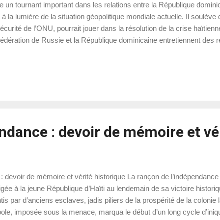
un tournant important dans les relations entre la République dominic
la lumière de la situation géopolitique mondiale actuelle. Il soulève
rité de l’ONU, pourrait jouer dans la résolution de la crise haïtienn
édération de Russie et la République dominicaine entretiennent des re
re mondiale. Toutefois, ces relations ont été marquées par une certai
endance : devoir de mémoire et vé
 : devoir de mémoire et vérité historique La rançon de l’indépendance
igée à la jeune République d’Haïti au lendemain de sa victoire historiq
s par d’anciens esclaves, jadis piliers de la prospérité de la colonie 
le, imposée sous la menace, marqua le début d’un long cycle d’iniqui