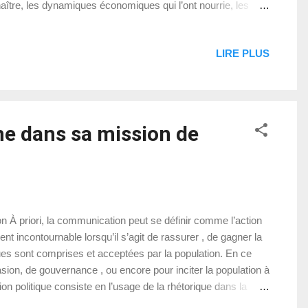
u naître, les dynamiques économiques qui l’ont nourrie, les
Au lendemain de la guerre de l'indépendance, menée de
LIRE PLUS
me dans sa mission de
 À priori, la communication peut se définir comme l’action
nt incontournable lorsqu’il s’agit de rassurer , de gagner la
ques sont comprises et acceptées par la population. En ce
ion, de gouvernance , ou encore pour inciter la population à
on politique consiste en l’usage de la rhétorique dans la
ataille que mène la Police Nationale d’Haïti (PNH) c...