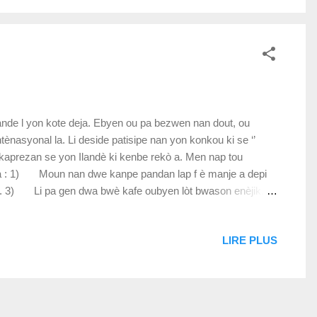
nde l yon kote deja. Ebyen ou pa bezwen nan dout, ou
ènasyonal la. Li deside patisipe nan yon konkou ki se ‘’
skaprezan se yon Ilandè ki kenbe rekò a. Men nap tou
ou a : 1) Moun nan dwe kanpe pandan lap f è manje a depi
oz. 3) Li pa gen dwa bwè kafe oubyen lòt bwason enèjik. 4)
LIRE PLUS