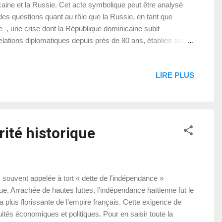
aine et la Russie. Cet acte symbolique peut être analysé
 des questions quant au rôle que la Russie, en tant que
e , une crise dont la République dominicaine subit
lations diplomatiques depuis près de 80 ans, établies autour
ne froideur durant la Guerre froide (1947–1991), ce qui
LIRE PLUS
rité historique
 souvent appelée à tort « dette de l’indépendance »
ue. Arrachée de hautes luttes, l’indépendance haïtienne fut le
la plus florissante de l’empire français. Cette exigence de
tés économiques et politiques. Pour en saisir toute la