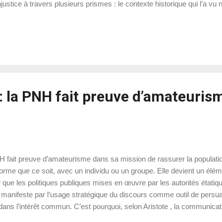
injustice à travers plusieurs prismes : le contexte historique qui l’a v
és, et les répercussions postmodernes qu’elle continue de susciter. 
: la PNH fait preuve d’amateuris
 fait preuve d’amateurisme dans sa mission de rassurer la population
forme que ce soit, avec un individu ou un groupe. Elle devient un éléme
r que les politiques publiques mises en œuvre par les autorités étati
 manifeste par l’usage stratégique du discours comme outil de persuas
dans l’intérêt commun. C’est pourquoi, selon Aristote , la communicati
e civique et de la délibération politique. Dans le contexte haïtien, la b