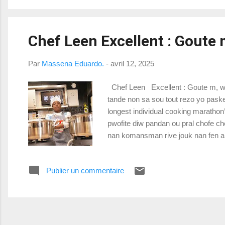
Chef Leen Excellent : Goute
Par
Massena Eduardo.
-
avril 12, 2025
Chef Leen Excellent : Goute m, wap
tande non sa sou tout rezo yo paske 
longest individual cooking marathon
pwofite diw pandan ou pral chofe c
nan komansman rive jouk nan fen an
Li gen dwa a 5 minit poz chak in 
Publier un commentaire