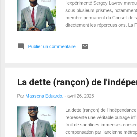
l’expérimenté Sergey Lavrov marque 
sous plusieurs prismes, notamment à 
membre permanent du Conseil de sécu
directement les répercussions. La F
de 1945, à la fin de la Seconde Guer
s’explique en partie par ...
Publier un commentaire
La dette (rançon) de l'indép
Par
Massena Eduardo.
-
avril 26, 2025
La dette (rançon) de l'indépendance
représente une véritable outrage infl
fruit de sacrifices immenses consenti
compensation par l’ancienne métropo