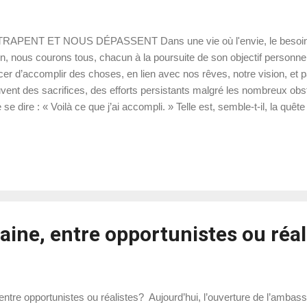
T ET NOUS DÉPASSENT Dans une vie où l'envie, le besoin, le dé
nous courons tous, chacun à la poursuite de son objectif personnel, e
rcer d’accomplir des choses, en lien avec nos rêves, notre vision, et 
ent des sacrifices, des efforts persistants malgré les nombreux obstac
 se dire : « Voilà ce que j’ai accompli. » Telle est, semble-t-il, la quê
emportées par la modernisation et les exigences d’un monde en perpét
..
ine, entre opportunistes ou réal
ntre opportunistes ou réalistes? Aujourd’hui, l’ouverture de l’amba