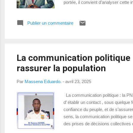
portée, il convient d’analyser cette 
enjeux politiques qu’elle a engendr
hautes lut...
Publier un commentaire
La communication politique 
rassurer la population
Par
Massena Eduardo.
-
avril 23, 2025
La communication politique : la PNH
d’ établir un contact , sous quelque 
confiance du peuple, et de s’assure
sens, la communication politique se
des prises de décisions collectives 
sphère publique , au service de la vi