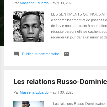
s
Par
Massena Eduardo.
-
avril 30, 2025
s
a
LES SENTIMENTS QUI NOUS ATTRAPEN
g
d'accomplissement et de possession, 
e
de la vie nous contraint à nous effo
s
réussite personnelle se cachent souv
regarder un jour dans un miroir et de
diminue progressivement la valeur, 
constante, poussé par son ego, se .
Publier un commentaire
Les relations Russo-Dominica
Par
Massena Eduardo.
-
avril 30, 2025
Les relations Russo-Dominicaine, e