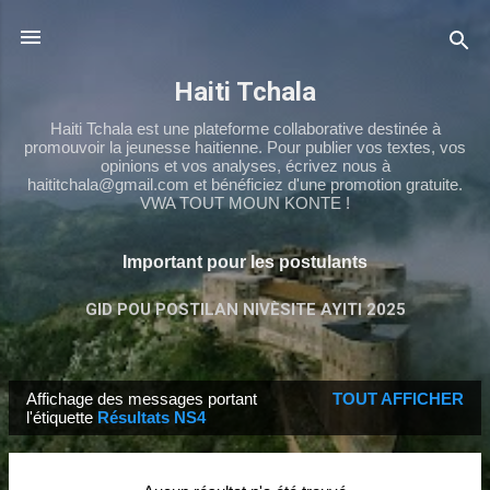
Passer au contenu principal
Haiti Tchala
Haiti Tchala est une plateforme collaborative destinée à
promouvoir la jeunesse haitienne. Pour publier vos textes, vos
opinions et vos analyses, écrivez nous à
haititchala@gmail.com et bénéficiez d'une promotion gratuite.
VWA TOUT MOUN KONTE !
Important pour les postulants
GID POU POSTILAN NIVÈSITE AYITI 2025
TCHALA NS4
PLUS…
TCHALA 9ÈME
Affichage des messages portant
TOUT AFFICHER
M
l'étiquette
Résultats NS4
e
s