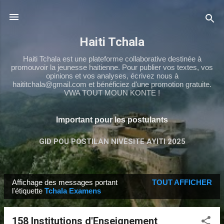
Passer au contenu principal
Haiti Tchala
Haiti Tchala est une plateforme collaborative destinée à
promouvoir la jeunesse haitienne. Pour publier vos textes, vos
opinions et vos analyses, écrivez nous à
haititchala@gmail.com et bénéficiez d'une promotion gratuite.
VWA TOUT MOUN KONTE !
Important pour les postulants
GID POU POSTILAN NIVÈSITE AYITI 2025
TCHALA NS4
PLUS…
TCHALA 9ÈME
Affichage des messages portant
TOUT AFFICHER
M
l'étiquette
Tchala Examens
e
s
158 Institutions d'Enseignement