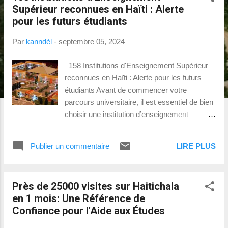
s
Supérieur reconnues en Haïti : Alerte
a
pour les futurs étudiants
g
Par
kanndèl
-
septembre 05, 2024
e
s
158 Institutions d'Enseignement Supérieur
reconnues en Haïti : Alerte pour les futurs
étudiants Avant de commencer votre
parcours universitaire, il est essentiel de bien
choisir une institution d’enseignement
supérieur. Chaque année, des étudiants se
retrouvent dans des établissements non
Publier un commentaire
LIRE PLUS
reconnus, un choix qui peut gravement
compromettre leur avenir académique et
professionnel. Ce risque est encore plus
Près de 25000 visites sur Haitichala
élevé pour ceux qui envisagent d'étudier ou
en 1 mois: Une Référence de
de travailler à l’étranger. Pourquoi choisir une
Confiance pour l'Aide aux Études
institution reconnue ? Validité des diplômes :
Les diplômes délivrés par des institutions non