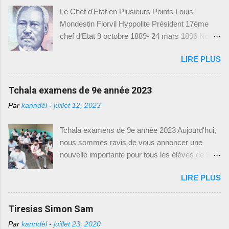
spécialement conçus pour l'année académique
Le Chef d'Etat en Plusieurs Points Louis
2023-2024. Cette initiative vise à permettre aux
Mondestin Florvil Hyppolite Président 17ème
élèves de mieux se préparer et de s'adapter aux
chef d’Etat 9 octobre 1889- 24 mars 1896 Nom
exigences des examens. Nous sommes
et prénom : Louis Mondestin Florvil Hyppolite
heureux de vous fournir toutes les informations
LIRE PLUS
Naissance : 2 mars 1828 -- Epouse : Florna
nécessaires pour accéder à ces précieux
Colo -- Président : 9 octobre 1889 P rofession :
modèles d'examens. Comment Accéder aux
militaire -- Décédé : 24 mars 1896 Poste avant
Tchala examens de 9e année 2023
Modèles d'Examens : Pour télécharger les
la présidence : sénateur, président du
modèles d'examens du Baccalauréat Unique, il
Par
kanndèl
-
juillet 12, 2023
gouvernement provisoire en 1879 Mesures
vous suffit de suivre le lien suivant : [
prises et réalisations Suite au départ de
https://drive.google.com/drive/(Baccalauréat
Tchala examens de 9e année 2023 Aujourd'hui,
Légitime, la constituante se réunit aux Gonaïves
Unique)]. Ce lien vous dirigera vers une page où
nous sommes ravis de vous annoncer une
et élabora la constitution de 1889. Et du même
vous trouverez une liste de modèles d'exam...
nouvelle importante pour tous les élèves de 9e
coup, elle élit Florvil Hyppolite pour sept ans.
année fondamentale en Haïti. Le Ministère de
Afin d’assurer la prospérité du pays, Hyppolite
LIRE PLUS
l'Éducation Nationale et de la Formation
nomma Antenor Firmin ministre des finances et
Professionnelle (MENFP), par le biais de la
des relations extérieures. Durant le conflit qui
Direction de l'Enseignement Fondamental
Tiresias Simon Sam
opposait l’ouest contre le nord pendant le
(DEF) et le Bureau de Communication (BCOM),
mandat de Légitime, Le N ord avait cédé l...
Par
kanndèl
-
juillet 23, 2020
vient de mettre à disposition des modèles