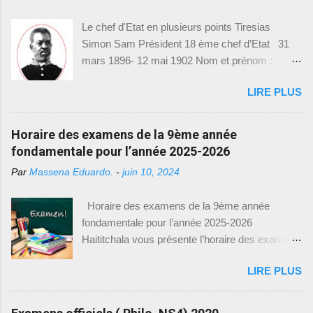
d'examens de 9e année fondamentale,
Le chef d'Etat en plusieurs points Tiresias
spécialement conçus pour l'année académique
Simon Sam Président 18 ème chef d’Etat 31
2021-2022. Cette initiative vise à permettre aux
mars 1896- 12 mai 1902 Nom et prénom :
élèves de mieux se préparer et de s'adapter aux
Tiresias Simon Sam Naissance : 15 mai 1835
exigences des examens. Nous sommes
LIRE PLUS
Épouse : Constance Salomon Président : 31
heureux de vous fournir toutes les informations
mars 1896 Exilé : 12 mai 1902 Décédé : 1916
nécessaires pour accéder à ces précieux
Profession : Militaire Poste avant la présidence :
Horaire des examens de la 9ème année
modèles d'examens. Comment accéder aux
ministre de la guerre sous le gouvernement de
fondamentale pour l’année 2025-2026
modèles d'examens : Pour télécharger les
Florvil Hyppolite Mesures prises et réalisations
modèles d'examens de 9e année fondamentale,
Par
Massena Eduardo.
-
juin 10, 2024
Après la mort de Florvil Hyppolite, l’assemblée
il vous suffit de suivre le lien suivant : [
nationale se réunit à l’extraordinaire afin d’élire
https://drive.google.com/drive/(9eme Année) ].
Horaire des examens de la 9ème année
Tirésias Simon Sam pour sept ans. L’affaire
Ce lien vous dirigera vers une page où vous
fondamentale pour l’année 2025-2026
Luders : la police pourchassait un dénommé
trouverez une l...
Haititchala vous présente l’horaire des examens
Présumé pour vol. celui-ci se refugia chez
de la 9 ème année fondamentale pour l’année
Luders. Luders, un allemand, frappa un officier
LIRE PLUS
2025-2026. Entre-temps, vous pouvez visiter
de police afin de défendre son ami. Luders fut
nos articles précédents ayant rapport avec les
condamné à un mois puis un an de prison. Suite
tchala, le bac blanc et les modèles des
à la demande du chargé d’affaires allemand en