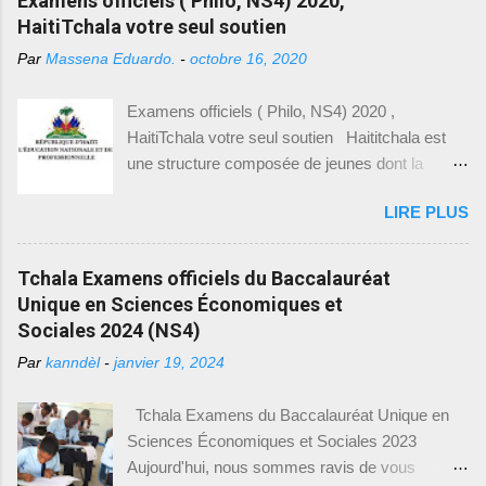
Examens officiels ( Philo, NS4) 2020,
examens pour la 9 ème année. Date Heure
HaitiTchala votre seul soutien
Haïti, Luders fut libéré et extradé vers
Examen 29 juin 2026 9h30 – 12h00
l’Allemagne, le 22 octobre 1897. Le 6...
Par
Massena Eduardo.
-
octobre 16, 2020
Communication Créole 29 juin 2026 12h00 –
1PM Pause 29 juin 2026 1h PM – 2h00 PM
Examens officiels ( Philo, NS4) 2020 ,
Education physique et Sportive (EPS) Date
HaitiTchala votre seul soutien Haititchala est
Heure Examen ...
une structure composée de jeunes dont la
mission est de non seulement de vous aider en
LIRE PLUS
ce qui a trait avec votre réussite aux examens
officiels, d’entrée à l’université mais aussi de
faire la promotion de la culture hattienne tout en
Tchala Examens officiels du Baccalauréat
prenant soin de considérer toutes les facettes,
Unique en Sciences Économiques et
en plus de ça, nous vous offrons la possibilité
Sociales 2024 (NS4)
de publier vos articles sur notre site tout en se
Par
kanndèl
-
janvier 19, 2024
basant sur le fait que la liberté d’expression
constitue un droit inaliénable et inattaquable. En
Tchala Examens du Baccalauréat Unique en
ce moment, nous priorisons les examens
Sciences Économiques et Sociales 2023
officiels qui seront organisés dans à peu près
Aujourd'hui, nous sommes ravis de vous
quelques jours à partie de la publication de cet