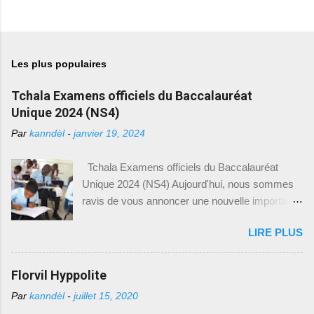
Les plus populaires
Tchala Examens officiels du Baccalauréat
Unique 2024 (NS4)
Par
kanndèl
-
janvier 19, 2024
Tchala Examens officiels du Baccalauréat
Unique 2024 (NS4) Aujourd'hui, nous sommes
ravis de vous annoncer une nouvelle importante
pour tous les élèves du Baccalauréat Unique en
LIRE PLUS
Haïti. Le Ministère de l'Éducation Nationale et de
la Formation Professionnelle (MENFP), par le
biais du Bureau de Communication (BCOM),
Florvil Hyppolite
vient de mettre à disposition des modèles
Par
kanndèl
-
juillet 15, 2020
d'examens du Baccalauréat Unique,