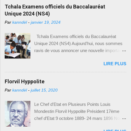
Tchala Examens officiels du Baccalauréat
Unique 2024 (NS4)
Par
kanndèl
-
janvier 19, 2024
Tchala Examens officiels du Baccalauréat
Unique 2024 (NS4) Aujourd'hui, nous sommes
ravis de vous annoncer une nouvelle importante
pour tous les élèves du Baccalauréat Unique en
LIRE PLUS
Haïti. Le Ministère de l'Éducation Nationale et de
la Formation Professionnelle (MENFP), par le
biais du Bureau de Communication (BCOM),
Florvil Hyppolite
vient de mettre à disposition des modèles
Par
kanndèl
-
juillet 15, 2020
d'examens du Baccalauréat Unique,
spécialement conçus pour l'année académique
Le Chef d'Etat en Plusieurs Points Louis
2023-2024. Cette initiative vise à permettre aux
Mondestin Florvil Hyppolite Président 17ème
élèves de mieux se préparer et de s'adapter aux
chef d’Etat 9 octobre 1889- 24 mars 1896 Nom
exigences des examens. Nous sommes
et prénom : Louis Mondestin Florvil Hyppolite
heureux de vous fournir toutes les informations