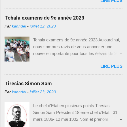
LIRE PLUS
Naissance : 2 mars 1828 -- Epouse : Florna
nécessaires pour accéder à ces précieux
Colo -- Président : 9 octobre 1889 P rofession :
modèles d'examens. Comment Accéder aux
militaire -- Décédé : 24 mars 1896 Poste avant
Tchala examens de 9e année 2023
Modèles d'Examens : Pour télécharger les
la présidence : sénateur, président du
modèles d'examens du Baccalauréat Unique, il
Par
kanndèl
-
juillet 12, 2023
gouvernement provisoire en 1879 Mesures
vous suffit de suivre le lien suivant : [
prises et réalisations Suite au départ de
https://drive.google.com/drive/(Baccalauréat
Tchala examens de 9e année 2023 Aujourd'hui,
Légitime, la constituante se réunit aux Gonaïves
Unique)]. Ce lien vous dirigera vers une page où
nous sommes ravis de vous annoncer une
et élabora la constitution de 1889. Et du même
vous trouverez une liste de modèles d'exam...
nouvelle importante pour tous les élèves de 9e
coup, elle élit Florvil Hyppolite pour sept ans.
année fondamentale en Haïti. Le Ministère de
Afin d’assurer la prospérité du pays, Hyppolite
LIRE PLUS
l'Éducation Nationale et de la Formation
nomma Antenor Firmin ministre des finances et
Professionnelle (MENFP), par le biais de la
des relations extérieures. Durant le conflit qui
Direction de l'Enseignement Fondamental
Tiresias Simon Sam
opposait l’ouest contre le nord pendant le
(DEF) et le Bureau de Communication (BCOM),
mandat de Légitime, Le N ord avait cédé l...
Par
kanndèl
-
juillet 23, 2020
vient de mettre à disposition des modèles
d'examens de 9e année fondamentale,
Le chef d'Etat en plusieurs points Tiresias
spécialement conçus pour l'année académique
Simon Sam Président 18 ème chef d’Etat 31
2021-2022. Cette initiative vise à permettre aux
mars 1896- 12 mai 1902 Nom et prénom :
élèves de mieux se préparer et de s'adapter aux
Tiresias Simon Sam Naissance : 15 mai 1835