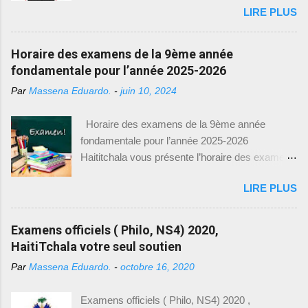
exigences des examens. Nous sommes
LIRE PLUS
Épouse : Constance Salomon Président : 31
heureux de vous fournir toutes les informations
mars 1896 Exilé : 12 mai 1902 Décédé : 1916
nécessaires pour accéder à ces précieux
Profession : Militaire Poste avant la présidence :
Horaire des examens de la 9ème année
modèles d'examens. Comment accéder aux
ministre de la guerre sous le gouvernement de
fondamentale pour l’année 2025-2026
modèles d'examens : Pour télécharger les
Florvil Hyppolite Mesures prises et réalisations
modèles d'examens de 9e année fondamentale,
Par
Massena Eduardo.
-
juin 10, 2024
Après la mort de Florvil Hyppolite, l’assemblée
il vous suffit de suivre le lien suivant : [
nationale se réunit à l’extraordinaire afin d’élire
https://drive.google.com/drive/(9eme Année) ].
Horaire des examens de la 9ème année
Tirésias Simon Sam pour sept ans. L’affaire
Ce lien vous dirigera vers une page où vous
fondamentale pour l’année 2025-2026
Luders : la police pourchassait un dénommé
trouverez une l...
Haititchala vous présente l’horaire des examens
Présumé pour vol. celui-ci se refugia chez
de la 9 ème année fondamentale pour l’année
Luders. Luders, un allemand, frappa un officier
LIRE PLUS
2025-2026. Entre-temps, vous pouvez visiter
de police afin de défendre son ami. Luders fut
nos articles précédents ayant rapport avec les
condamné à un mois puis un an de prison. Suite
tchala, le bac blanc et les modèles des
Examens officiels ( Philo, NS4) 2020,
à la demande du chargé d’affaires allemand en
examens pour la 9 ème année. Date Heure
HaitiTchala votre seul soutien
Haïti, Luders fut libéré et extradé vers
Examen 29 juin 2026 9h30 – 12h00
l’Allemagne, le 22 octobre 1897. Le 6...
Par
Massena Eduardo.
-
octobre 16, 2020
Communication Créole 29 juin 2026 12h00 –
1PM Pause 29 juin 2026 1h PM – 2h00 PM
Examens officiels ( Philo, NS4) 2020 ,
Education physique et Sportive (EPS) Date