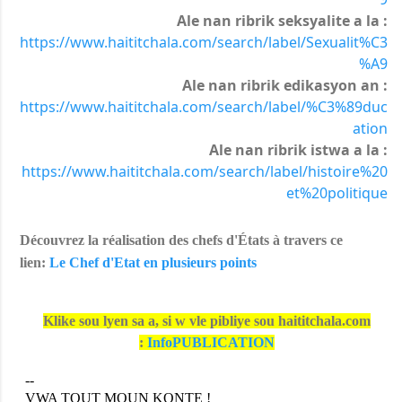
Ale nan ribrik seksyalite a la :
https://www.haititchala.com/search/label/Sexualit%C3
%A9
Ale nan ribrik edikasyon an :
https://www.haititchala.com/search/label/%C3%89duc
ation
Ale nan ribrik istwa a la :
https://www.haititchala.com/search/label/histoire%20
et%20politique
Découvrez la réalisation des chefs d'États à travers ce
lien:
Le Chef d'Etat en plusieurs points
Klike sou lyen sa a, si w vle pibliye sou haititchala.com
:
InfoPUBLICATION
--
VWA TOUT MOUN KONTE !