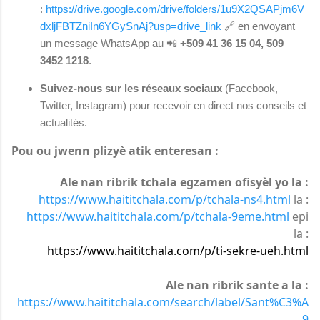
:
https://drive.google.com/drive/folders/1u9X2QSAPjm6V
dxljFBTZniIn6YGySnAj?usp=drive_link
🔗 en envoyant
un message WhatsApp au 📲
+509 41 36 15 04, 509
3452 1218
.
Suivez-nous sur les réseaux sociaux
(Facebook,
Twitter, Instagram) pour recevoir en direct nos conseils et
actualités.
Pou ou jwenn plizyè atik enteresan :
Ale nan ribrik tchala egzamen ofisyèl yo la :
https://www.haititchala.com/p/tchala-ns4.html
la :
https://www.haititchala.com/p/tchala-9eme.html
epi
la :
https://www.haititchala.com/p/ti-sekre-ueh.html
Ale nan ribrik sante a la :
https://www.haititchala.com/search/label/Sant%C3%A
9