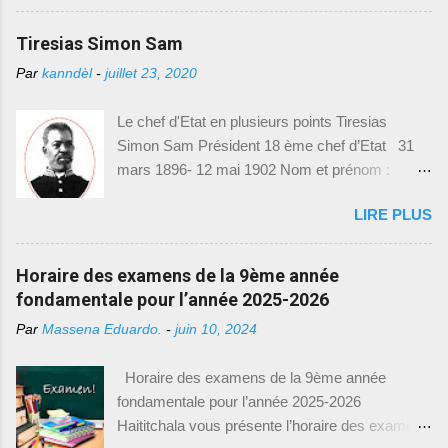
Professionnelle (MENFP), par le biais de la
des relations extérieures. Durant le conflit qui
Direction de l'Enseignement Fondamental
Tiresias Simon Sam
opposait l’ouest contre le nord pendant le
(DEF) et le Bureau de Communication (BCOM),
mandat de Légitime, Le N ord avait cédé l...
Par
kanndèl
-
juillet 23, 2020
vient de mettre à disposition des modèles
d'examens de 9e année fondamentale,
Le chef d'Etat en plusieurs points Tiresias
spécialement conçus pour l'année académique
Simon Sam Président 18 ème chef d’Etat 31
2021-2022. Cette initiative vise à permettre aux
mars 1896- 12 mai 1902 Nom et prénom :
élèves de mieux se préparer et de s'adapter aux
Tiresias Simon Sam Naissance : 15 mai 1835
exigences des examens. Nous sommes
LIRE PLUS
Épouse : Constance Salomon Président : 31
heureux de vous fournir toutes les informations
mars 1896 Exilé : 12 mai 1902 Décédé : 1916
nécessaires pour accéder à ces précieux
Profession : Militaire Poste avant la présidence :
Horaire des examens de la 9ème année
modèles d'examens. Comment accéder aux
ministre de la guerre sous le gouvernement de
fondamentale pour l’année 2025-2026
modèles d'examens : Pour télécharger les
Florvil Hyppolite Mesures prises et réalisations
modèles d'examens de 9e année fondamentale,
Par
Massena Eduardo.
-
juin 10, 2024
Après la mort de Florvil Hyppolite, l’assemblée
il vous suffit de suivre le lien suivant : [
nationale se réunit à l’extraordinaire afin d’élire
https://drive.google.com/drive/(9eme Année) ].
Horaire des examens de la 9ème année
Tirésias Simon Sam pour sept ans. L’affaire
Ce lien vous dirigera vers une page où vous
fondamentale pour l’année 2025-2026
Luders : la police pourchassait un dénommé
trouverez une l...
Haititchala vous présente l’horaire des examens
Présumé pour vol. celui-ci se refugia chez