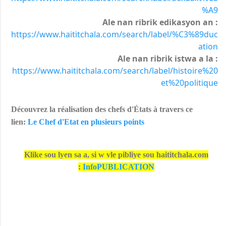
%A9
Ale nan ribrik edikasyon an :
https://www.haititchala.com/search/label/%C3%89duc
ation
Ale nan ribrik istwa a la :
https://www.haititchala.com/search/label/histoire%20
et%20politique
Découvrez la réalisation des chefs d'États à travers ce
lien:
Le Chef d'Etat en plusieurs points
Klike sou lyen sa a, si w vle pibliye sou haititchala.com
:
InfoPUBLICATION