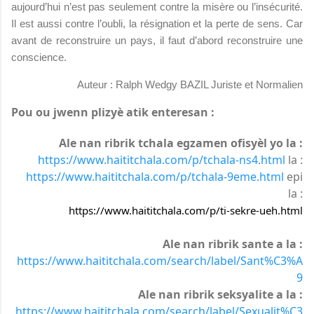
aujourd’hui n’est pas seulement contre la misère ou l’insécurité.
Il est aussi contre l’oubli, la résignation et la perte de sens. Car
avant de reconstruire un pays, il faut d’abord reconstruire une
conscience.
Auteur : Ralph Wedgy BAZIL Juriste et Normalien
Pou ou jwenn plizyè atik enteresan :
Ale nan ribrik tchala egzamen ofisyèl yo la :
https://www.haititchala.com/p/tchala-ns4.html
la :
https://www.haititchala.com/p/tchala-9eme.html
epi
la :
https://www.haititchala.com/p/ti-sekre-ueh.html
Ale nan ribrik sante a la :
https://www.haititchala.com/search/label/Sant%C3%A
9
Ale nan ribrik seksyalite a la :
https://www.haititchala.com/search/label/Sexualit%C3