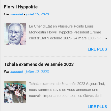
biais du Bureau de Communication (BCOM),
Florvil Hyppolite
vient de mettre à disposition des modèles
Par
kanndèl
-
juillet 15, 2020
d'examens du Baccalauréat Unique,
spécialement conçus pour l'année académique
Le Chef d'Etat en Plusieurs Points Louis
2023-2024. Cette initiative vise à permettre aux
Mondestin Florvil Hyppolite Président 17ème
élèves de mieux se préparer et de s'adapter aux
chef d’Etat 9 octobre 1889- 24 mars 1896 Nom
exigences des examens. Nous sommes
et prénom : Louis Mondestin Florvil Hyppolite
heureux de vous fournir toutes les informations
LIRE PLUS
Naissance : 2 mars 1828 -- Epouse : Florna
nécessaires pour accéder à ces précieux
Colo -- Président : 9 octobre 1889 P rofession :
modèles d'examens. Comment Accéder aux
militaire -- Décédé : 24 mars 1896 Poste avant
Tchala examens de 9e année 2023
Modèles d'Examens : Pour télécharger les
la présidence : sénateur, président du
modèles d'examens du Baccalauréat Unique, il
Par
kanndèl
-
juillet 12, 2023
gouvernement provisoire en 1879 Mesures
vous suffit de suivre le lien suivant : [
prises et réalisations Suite au départ de
https://drive.google.com/drive/(Baccalauréat
Tchala examens de 9e année 2023 Aujourd'hui,
Légitime, la constituante se réunit aux Gonaïves
Unique)]. Ce lien vous dirigera vers une page où
nous sommes ravis de vous annoncer une
et élabora la constitution de 1889. Et du même
vous trouverez une liste de modèles d'exam...
nouvelle importante pour tous les élèves de 9e
coup, elle élit Florvil Hyppolite pour sept ans.
année fondamentale en Haïti. Le Ministère de
Afin d’assurer la prospérité du pays, Hyppolite
LIRE PLUS
l'Éducation Nationale et de la Formation
nomma Antenor Firmin ministre des finances et