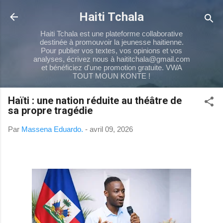
Passer au contenu principal
Haiti Tchala
Haiti Tchala est une plateforme collaborative
destinée à promouvoir la jeunesse haitienne.
Pour publier vos textes, vos opinions et vos
analyses, écrivez nous à haititchala@gmail.com
et bénéficiez d'une promotion gratuite. VWA
TOUT MOUN KONTE !
Haïti : une nation réduite au théâtre de
sa propre tragédie
Par
Massena Eduardo.
-
avril 09, 2026