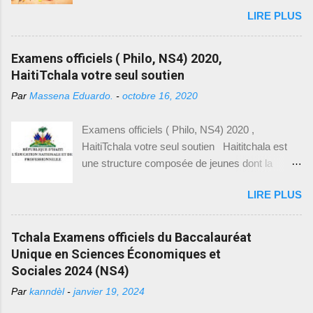
de la 9 ème année fondamentale pour l’année
Luders. Luders, un allemand, frappa un officier
LIRE PLUS
2025-2026. Entre-temps, vous pouvez visiter
de police afin de défendre son ami. Luders fut
nos articles précédents ayant rapport avec les
condamné à un mois puis un an de prison. Suite
tchala, le bac blanc et les modèles des
Examens officiels ( Philo, NS4) 2020,
à la demande du chargé d’affaires allemand en
examens pour la 9 ème année. Date Heure
HaitiTchala votre seul soutien
Haïti, Luders fut libéré et extradé vers
Examen 29 juin 2026 9h30 – 12h00
l’Allemagne, le 22 octobre 1897. Le 6...
Par
Massena Eduardo.
-
octobre 16, 2020
Communication Créole 29 juin 2026 12h00 –
1PM Pause 29 juin 2026 1h PM – 2h00 PM
Examens officiels ( Philo, NS4) 2020 ,
Education physique et Sportive (EPS) Date
HaitiTchala votre seul soutien Haititchala est
Heure Examen ...
une structure composée de jeunes dont la
mission est de non seulement de vous aider en
LIRE PLUS
ce qui a trait avec votre réussite aux examens
officiels, d’entrée à l’université mais aussi de
faire la promotion de la culture hattienne tout en
Tchala Examens officiels du Baccalauréat
prenant soin de considérer toutes les facettes,
Unique en Sciences Économiques et
en plus de ça, nous vous offrons la possibilité
Sociales 2024 (NS4)
de publier vos articles sur notre site tout en se
Par
kanndèl
-
janvier 19, 2024
basant sur le fait que la liberté d’expression