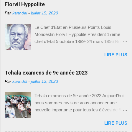
biais du Bureau de Communication (BCOM),
Florvil Hyppolite
vient de mettre à disposition des modèles
Par
kanndèl
-
juillet 15, 2020
d'examens du Baccalauréat Unique,
spécialement conçus pour l'année académique
Le Chef d'Etat en Plusieurs Points Louis
2023-2024. Cette initiative vise à permettre aux
Mondestin Florvil Hyppolite Président 17ème
élèves de mieux se préparer et de s'adapter aux
chef d’Etat 9 octobre 1889- 24 mars 1896 Nom
exigences des examens. Nous sommes
et prénom : Louis Mondestin Florvil Hyppolite
heureux de vous fournir toutes les informations
LIRE PLUS
Naissance : 2 mars 1828 -- Epouse : Florna
nécessaires pour accéder à ces précieux
Colo -- Président : 9 octobre 1889 P rofession :
modèles d'examens. Comment Accéder aux
militaire -- Décédé : 24 mars 1896 Poste avant
Tchala examens de 9e année 2023
Modèles d'Examens : Pour télécharger les
la présidence : sénateur, président du
modèles d'examens du Baccalauréat Unique, il
Par
kanndèl
-
juillet 12, 2023
gouvernement provisoire en 1879 Mesures
vous suffit de suivre le lien suivant : [
prises et réalisations Suite au départ de
https://drive.google.com/drive/(Baccalauréat
Tchala examens de 9e année 2023 Aujourd'hui,
Légitime, la constituante se réunit aux Gonaïves
Unique)]. Ce lien vous dirigera vers une page où
nous sommes ravis de vous annoncer une
et élabora la constitution de 1889. Et du même
vous trouverez une liste de modèles d'exam...
nouvelle importante pour tous les élèves de 9e
coup, elle élit Florvil Hyppolite pour sept ans.
année fondamentale en Haïti. Le Ministère de
Afin d’assurer la prospérité du pays, Hyppolite
LIRE PLUS
l'Éducation Nationale et de la Formation
nomma Antenor Firmin ministre des finances et
Professionnelle (MENFP), par le biais de la