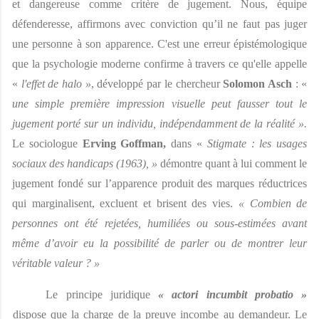
et dangereuse comme critère de jugement. Nous, équipe 
défenderesse, affirmons avec conviction qu’il ne faut pas juger 
une personne à son apparence. C'est une erreur épistémologique 
que la psychologie moderne confirme à travers ce qu'elle appelle 
« 
l'effet de halo »
, développé par le chercheur 
Solomon Asch 
: « 
une simple première impression visuelle peut fausser tout le 
jugement porté sur un individu, indépendamment de la réalité ». 
Le sociologue 
Erving Goffman, 
dans « 
Stigmate : les usages 
sociaux des handicaps (1963), » 
démontre quant à lui comment le 
jugement fondé sur l’apparence produit des marques réductrices 
qui marginalisent, excluent et brisent des vies. 
« Combien de 
personnes ont été rejetées, humiliées ou sous-estimées avant 
même d’avoir eu la possibilité de parler ou de montrer leur 
véritable valeur ? » 
Le principe juridique 
« actori incumbit probatio » 
dispose que la charge de la preuve incombe au demandeur. Le 