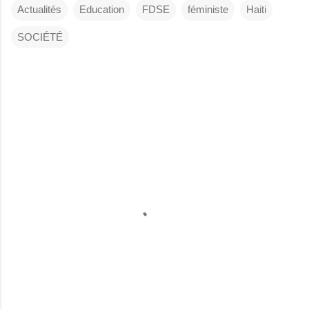
Actualités
Education
FDSE
féministe
Haiti
SOCIÉTÉ
C
o
m
m
e
n
t
a
i
r
e
s