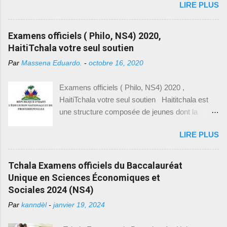
LIRE PLUS
2025-2026. Entre-temps, vous pouvez visiter
de police afin de défendre son ami. Luders fut
nos articles précédents ayant rapport avec les
condamné à un mois puis un an de prison. Suite
tchala, le bac blanc et les modèles des
Examens officiels ( Philo, NS4) 2020,
à la demande du chargé d’affaires allemand en
examens pour la 9 ème année. Date Heure
HaitiTchala votre seul soutien
Haïti, Luders fut libéré et extradé vers
Examen 29 juin 2026 9h30 – 12h00
l’Allemagne, le 22 octobre 1897. Le 6...
Par
Massena Eduardo.
-
octobre 16, 2020
Communication Créole 29 juin 2026 12h00 –
1PM Pause 29 juin 2026 1h PM – 2h00 PM
Examens officiels ( Philo, NS4) 2020 ,
Education physique et Sportive (EPS) Date
HaitiTchala votre seul soutien Haititchala est
Heure Examen ...
une structure composée de jeunes dont la
mission est de non seulement de vous aider en
LIRE PLUS
ce qui a trait avec votre réussite aux examens
officiels, d’entrée à l’université mais aussi de
faire la promotion de la culture hattienne tout en
Tchala Examens officiels du Baccalauréat
prenant soin de considérer toutes les facettes,
Unique en Sciences Économiques et
en plus de ça, nous vous offrons la possibilité
Sociales 2024 (NS4)
de publier vos articles sur notre site tout en se
Par
kanndèl
-
janvier 19, 2024
basant sur le fait que la liberté d’expression
constitue un droit inaliénable et inattaquable. En