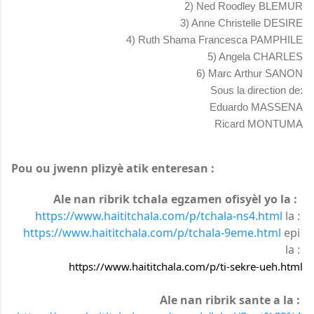
2) Ned Roodley BLEMUR
3) Anne Christelle DESIRE
4) Ruth Shama Francesca PAMPHILE
5) Angela CHARLES
6) Marc Arthur SANON
Sous la direction de:
Eduardo MASSENA
Ricard MONTUMA
Pou ou jwenn plizyè atik enteresan :
Ale nan ribrik tchala egzamen ofisyèl yo la :
https://www.haititchala.com/p/tchala-ns4.html
 la : 
https://www.haititchala.com/p/tchala-9eme.html
 epi 
la : 
https://www.haititchala.com/p/ti-sekre-ueh.html
Ale nan ribrik sante a la :