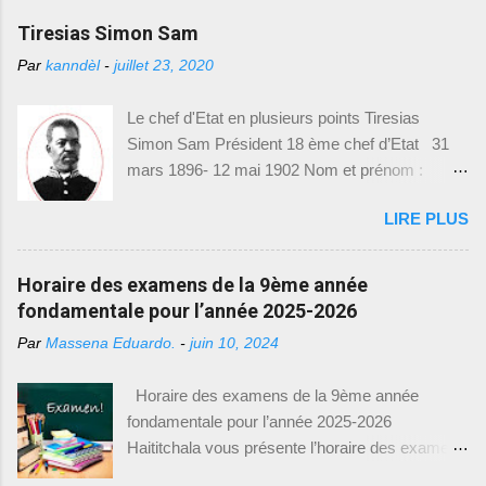
des relations extérieures. Durant le conflit qui
Direction de l'Enseignement Fondamental
Tiresias Simon Sam
opposait l’ouest contre le nord pendant le
(DEF) et le Bureau de Communication (BCOM),
mandat de Légitime, Le N ord avait cédé l...
Par
kanndèl
-
juillet 23, 2020
vient de mettre à disposition des modèles
d'examens de 9e année fondamentale,
Le chef d'Etat en plusieurs points Tiresias
spécialement conçus pour l'année académique
Simon Sam Président 18 ème chef d’Etat 31
2021-2022. Cette initiative vise à permettre aux
mars 1896- 12 mai 1902 Nom et prénom :
élèves de mieux se préparer et de s'adapter aux
Tiresias Simon Sam Naissance : 15 mai 1835
exigences des examens. Nous sommes
LIRE PLUS
Épouse : Constance Salomon Président : 31
heureux de vous fournir toutes les informations
mars 1896 Exilé : 12 mai 1902 Décédé : 1916
nécessaires pour accéder à ces précieux
Profession : Militaire Poste avant la présidence :
Horaire des examens de la 9ème année
modèles d'examens. Comment accéder aux
ministre de la guerre sous le gouvernement de
fondamentale pour l’année 2025-2026
modèles d'examens : Pour télécharger les
Florvil Hyppolite Mesures prises et réalisations
modèles d'examens de 9e année fondamentale,
Par
Massena Eduardo.
-
juin 10, 2024
Après la mort de Florvil Hyppolite, l’assemblée
il vous suffit de suivre le lien suivant : [
nationale se réunit à l’extraordinaire afin d’élire
https://drive.google.com/drive/(9eme Année) ].
Horaire des examens de la 9ème année
Tirésias Simon Sam pour sept ans. L’affaire
Ce lien vous dirigera vers une page où vous
fondamentale pour l’année 2025-2026
Luders : la police pourchassait un dénommé
trouverez une l...
Haititchala vous présente l’horaire des examens
Présumé pour vol. celui-ci se refugia chez
de la 9 ème année fondamentale pour l’année
Luders. Luders, un allemand, frappa un officier