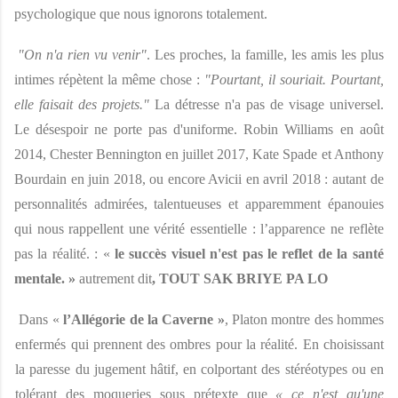
psychologique que nous ignorons totalement. 
"On n'a rien vu venir"
. Les proches, la famille, les amis les plus 
intimes répètent la même chose : 
"Pourtant, il souriait. Pourtant, 
elle faisait des projets." 
La détresse n'a pas de visage universel. 
Le désespoir ne porte pas d'uniforme. Robin Williams en août 
2014, Chester Bennington en juillet 2017, Kate Spade et Anthony 
Bourdain en juin 2018, ou encore Avicii en avril 2018 : autant de 
personnalités admirées, talentueuses et apparemment épanouies 
qui nous rappellent une vérité essentielle : l’apparence ne reflète 
pas la réalité. : « 
le succès visuel n'est pas le reflet de la santé 
mentale. » 
autrement dit
, TOUT SAK BRIYE PA LO 
Dans « 
l’Allégorie de la Caverne »
, Platon montre des hommes 
enfermés qui prennent des ombres pour la réalité. En choisissant 
la paresse du jugement hâtif, en colportant des stéréotypes ou en 
tolérant des moqueries sous prétexte que 
« ce n'est qu'une 