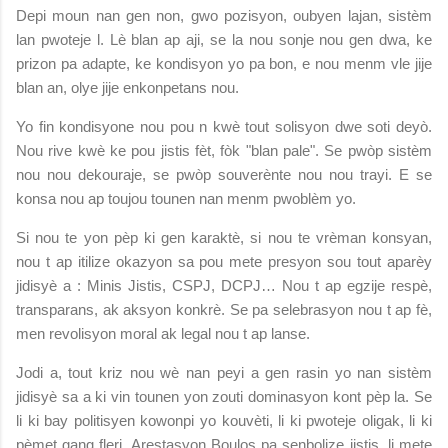
Depi moun nan gen non, gwo pozisyon, oubyen lajan, sistèm
lan pwoteje l. Lè blan ap aji, se la nou sonje nou gen dwa, ke
prizon pa adapte, ke kondisyon yo pa bon, e nou menm vle jije
blan an, olye jije enkonpetans nou.
Yo fin kondisyone nou pou n kwè tout solisyon dwe soti deyò.
Nou rive kwè ke pou jistis fèt, fòk "blan pale". Se pwòp sistèm
nou nou dekouraje, se pwòp souverènte nou nou trayi. E se
konsa nou ap toujou tounen nan menm pwoblèm yo.
Si nou te yon pèp ki gen karaktè, si nou te vrèman konsyan,
nou t ap itilize okazyon sa pou mete presyon sou tout aparèy
jidisyè a : Minis Jistis, CSPJ, DCPJ… Nou t ap egzije respè,
transparans, ak aksyon konkrè. Se pa selebrasyon nou t ap fè,
men revolisyon moral ak legal nou t ap lanse.
Jodi a, tout kriz nou wè nan peyi a gen rasin yo nan sistèm
jidisyè sa a ki vin tounen yon zouti dominasyon kont pèp la. Se
li ki bay politisyen kowonpi yo kouvèti, li ki pwoteje oligak, li ki
pèmet gang fleri. Arestasyon Boulos pa senbolize jistis, li mete