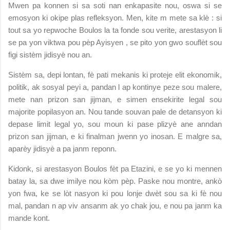
Mwen pa konnen si sa soti nan enkapasite nou, oswa si se
emosyon ki okipe plas refleksyon. Men, kite m mete sa klè : si
tout sa yo repwoche Boulos la ta fonde sou verite, arestasyon li
se pa yon viktwa pou pèp Ayisyen , se pito yon gwo souflèt sou
figi sistèm jidisyè nou an.
Sistèm sa, depi lontan, fè pati mekanis ki proteje elit ekonomik,
politik, ak sosyal peyi a, pandan l ap kontinye peze sou malere,
mete nan prizon san jijman, e simen ensekirite legal sou
majorite popilasyon an. Nou tande souvan pale de detansyon ki
depase limit legal yo, sou moun ki pase plizyè ane anndan
prizon san jijman, e ki finalman jwenn yo inosan. E malgre sa,
aparèy jidisyè a pa janm reponn.
Kidonk, si arestasyon Boulos fèt pa Etazini, e se yo ki mennen
batay la, sa dwe imilye nou kòm pèp. Paske nou montre, ankò
yon fwa, ke se lòt nasyon ki pou lonje dwèt sou sa ki fè nou
mal, pandan n ap viv ansanm ak yo chak jou, e nou pa janm ka
mande kont.