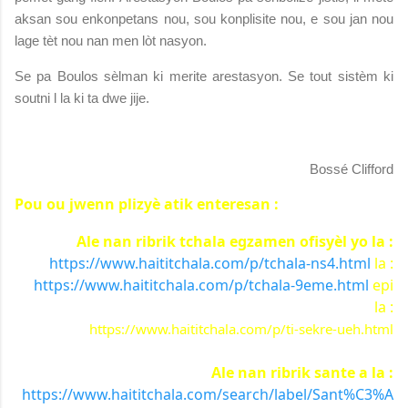
aksan sou enkonpetans nou, sou konplisite nou, e sou jan nou
lage tèt nou nan men lòt nasyon.
Se pa Boulos sèlman ki merite arestasyon. Se tout sistèm ki
soutni l la ki ta dwe jije.
Bossé Clifford
Pou ou jwenn plizyè atik enteresan :
Ale nan ribrik tchala egzamen ofisyèl yo la :
https://www.haititchala.com/p/tchala-ns4.html
la :
https://www.haititchala.com/p/tchala-9eme.html
epi
la :
https://www.haititchala.com/p/ti-sekre-ueh.html
Ale nan ribrik sante a la :
https://www.haititchala.com/search/label/Sant%C3%A