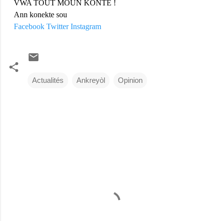
VWA TOUT MOUN KONTE !
Ann konekte sou
Facebook
Twitter
Instagram
Actualités
Ankreyòl
Opinion
C
o
m
m
e
n
t
a
i