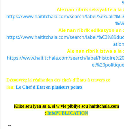
9
Ale nan ribrik seksyalite a la :
https://www.haititchala.com/search/label/Sexualit%C3
%A9
Ale nan ribrik edikasyon an :
https://www.haititchala.com/search/label/%C3%89duc
ation
Ale nan ribrik istwa a la :
https://www.haititchala.com/search/label/histoire%20
et%20politique
Découvrez la réalisation des chefs d'États à travers ce
lien:
Le Chef d'Etat en plusieurs points
Klike sou lyen sa a, si w vle pibliye sou haititchala.com
:
InfoPUBLICATION
--