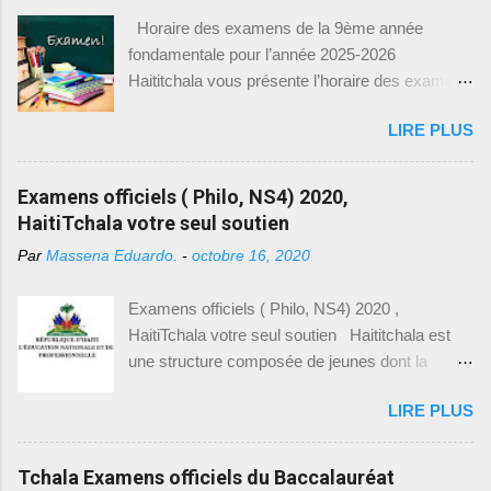
nationale se réunit à l’extraordinaire afin d’élire
https://drive.google.com/drive/(9eme Année) ].
Horaire des examens de la 9ème année
Tirésias Simon Sam pour sept ans. L’affaire
Ce lien vous dirigera vers une page où vous
fondamentale pour l’année 2025-2026
Luders : la police pourchassait un dénommé
trouverez une l...
Haititchala vous présente l’horaire des examens
Présumé pour vol. celui-ci se refugia chez
de la 9 ème année fondamentale pour l’année
Luders. Luders, un allemand, frappa un officier
LIRE PLUS
2025-2026. Entre-temps, vous pouvez visiter
de police afin de défendre son ami. Luders fut
nos articles précédents ayant rapport avec les
condamné à un mois puis un an de prison. Suite
tchala, le bac blanc et les modèles des
Examens officiels ( Philo, NS4) 2020,
à la demande du chargé d’affaires allemand en
examens pour la 9 ème année. Date Heure
HaitiTchala votre seul soutien
Haïti, Luders fut libéré et extradé vers
Examen 29 juin 2026 9h30 – 12h00
l’Allemagne, le 22 octobre 1897. Le 6...
Par
Massena Eduardo.
-
octobre 16, 2020
Communication Créole 29 juin 2026 12h00 –
1PM Pause 29 juin 2026 1h PM – 2h00 PM
Examens officiels ( Philo, NS4) 2020 ,
Education physique et Sportive (EPS) Date
HaitiTchala votre seul soutien Haititchala est
Heure Examen ...
une structure composée de jeunes dont la
mission est de non seulement de vous aider en
LIRE PLUS
ce qui a trait avec votre réussite aux examens
officiels, d’entrée à l’université mais aussi de
faire la promotion de la culture hattienne tout en
Tchala Examens officiels du Baccalauréat