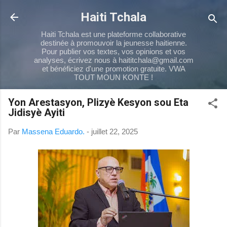
Passer au contenu principal
Haiti Tchala
Haiti Tchala est une plateforme collaborative
destinée à promouvoir la jeunesse haitienne.
Pour publier vos textes, vos opinions et vos
analyses, écrivez nous à haititchala@gmail.com
et bénéficiez d'une promotion gratuite. VWA
TOUT MOUN KONTE !
Yon Arestasyon, Plizyè Kesyon sou Eta
Jidisyè Ayiti
Par
Massena Eduardo.
-
juillet 22, 2025