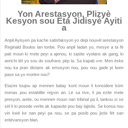
Yon Arestasyon, Plizyè
Kesyon sou Eta Jidisyè Ayiti
a
Anpil Ayisyen pa kache satisfaksyon yo depi nouvèl arestasyon
Reginald Boulos lan tonbe. Pou anpil ladan yo, mesye a ta fè
pati moun ki mete peyi a ajenou, ki sipòte vyolans ak gang, ki
anrichi tèt yo sou do soufrans pèp la. Sa kapab vre. Men èske
nou ka pran distans ak emosyon nou, pou nou gade pi lwen
pase sa yo montre nou?
Etazini toujou ap mennen batay kont moun li konsidere kòm
menas pou estabilite rejyon an. Lè sa rive, li pa ezite mete
presyon, arete, ou mennen moun nan tribinal pa li, tankou si se
sèl li ki posede verite ak kapasite pou bay lajistis. Se konsa nou
vin kwè ke nan peyi pa nou, se pa posib pou jistis fèt san
entèvansyon blan.