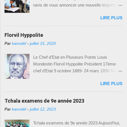
ravis de vous annoncer une nouvelle importante
pour tous les élèves du Baccalauréat Unique en
LIRE PLUS
Haïti. Le Ministère de l'Éducation Nationale et de
la Formation Professionnelle (MENFP), par le
biais du Bureau de Communication (BCOM),
Florvil Hyppolite
vient de mettre à disposition des modèles
Par
kanndèl
-
juillet 15, 2020
d'examens du Baccalauréat Unique,
spécialement conçus pour l'année académique
Le Chef d'Etat en Plusieurs Points Louis
2023-2024. Cette initiative vise à permettre aux
Mondestin Florvil Hyppolite Président 17ème
élèves de mieux se préparer et de s'adapter aux
chef d’Etat 9 octobre 1889- 24 mars 1896 Nom
exigences des examens. Nous sommes
et prénom : Louis Mondestin Florvil Hyppolite
heureux de vous fournir toutes les informations
LIRE PLUS
Naissance : 2 mars 1828 -- Epouse : Florna
nécessaires pour accéder à ces précieux
Colo -- Président : 9 octobre 1889 P rofession :
modèles d'examens. Comment Accéder aux
militaire -- Décédé : 24 mars 1896 Poste avant
Tchala examens de 9e année 2023
Modèles d'Examens : Pour télécharger les
la présidence : sénateur, président du
modèles d'examens du Baccalauréat Unique, il
Par
kanndèl
-
juillet 12, 2023
gouvernement provisoire en 1879 Mesures
vous suffit de suivre le lien suivant : [
prises et réalisations Suite au départ de
https://drive.google.com/drive/(Baccalauréat
Tchala examens de 9e année 2023 Aujourd'hui,
Légitime, la constituante se réunit aux Gonaïves