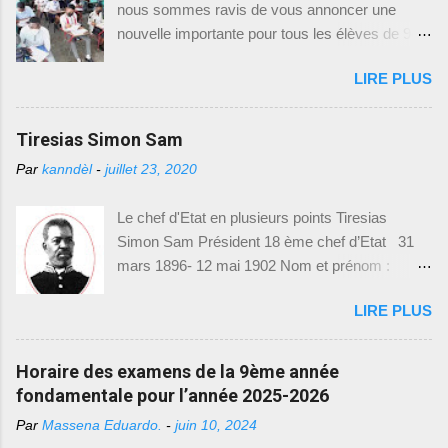
Unique)]. Ce lien vous dirigera vers une page où
nous sommes ravis de vous annoncer une
et élabora la constitution de 1889. Et du même
vous trouverez une liste de modèles d'exam...
nouvelle importante pour tous les élèves de 9e
coup, elle élit Florvil Hyppolite pour sept ans.
année fondamentale en Haïti. Le Ministère de
Afin d’assurer la prospérité du pays, Hyppolite
LIRE PLUS
l'Éducation Nationale et de la Formation
nomma Antenor Firmin ministre des finances et
Professionnelle (MENFP), par le biais de la
des relations extérieures. Durant le conflit qui
Direction de l'Enseignement Fondamental
Tiresias Simon Sam
opposait l’ouest contre le nord pendant le
(DEF) et le Bureau de Communication (BCOM),
mandat de Légitime, Le N ord avait cédé l...
Par
kanndèl
-
juillet 23, 2020
vient de mettre à disposition des modèles
d'examens de 9e année fondamentale,
Le chef d'Etat en plusieurs points Tiresias
spécialement conçus pour l'année académique
Simon Sam Président 18 ème chef d’Etat 31
2021-2022. Cette initiative vise à permettre aux
mars 1896- 12 mai 1902 Nom et prénom :
élèves de mieux se préparer et de s'adapter aux
Tiresias Simon Sam Naissance : 15 mai 1835
exigences des examens. Nous sommes
LIRE PLUS
Épouse : Constance Salomon Président : 31
heureux de vous fournir toutes les informations
mars 1896 Exilé : 12 mai 1902 Décédé : 1916
nécessaires pour accéder à ces précieux
Profession : Militaire Poste avant la présidence :
Horaire des examens de la 9ème année
modèles d'examens. Comment accéder aux
ministre de la guerre sous le gouvernement de
fondamentale pour l’année 2025-2026
modèles d'examens : Pour télécharger les
Florvil Hyppolite Mesures prises et réalisations
modèles d'examens de 9e année fondamentale,
Par
Massena Eduardo.
-
juin 10, 2024
Après la mort de Florvil Hyppolite, l’assemblée
il vous suffit de suivre le lien suivant : [