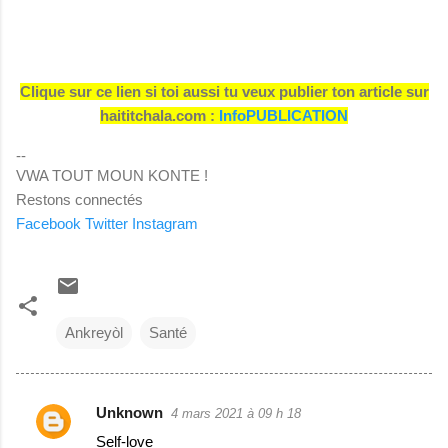
Clique sur ce lien si toi aussi tu veux publier ton article sur
haititchala.com :
InfoPUBLICATION
--
VWA TOUT MOUN KONTE !
Restons connectés
Facebook
Twitter
Instagram
Ankreyòl
Santé
Unknown
4 mars 2021 à 09 h 18
C
Self-love