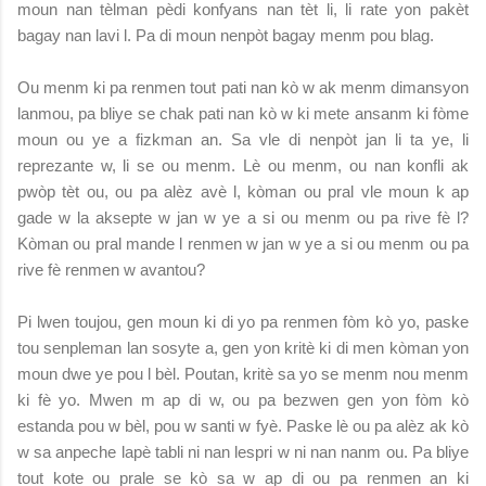
moun nan tèlman pèdi konfyans nan tèt li, li rate yon pakèt
bagay nan lavi l. Pa di moun nenpòt bagay menm pou blag.
Ou menm ki pa renmen tout pati nan kò w ak menm dimansyon
lanmou, pa bliye se chak pati nan kò w ki mete ansanm ki fòme
moun ou ye a fizkman an. Sa vle di nenpòt jan li ta ye, li
reprezante w, li se ou menm. Lè ou menm, ou nan konfli ak
pwòp tèt ou, ou pa alèz avè l, kòman ou pral vle moun k ap
gade w la aksepte w jan w ye a si ou menm ou pa rive fè l?
Kòman ou pral mande l renmen w jan w ye a si ou menm ou pa
rive fè renmen w avantou?
Pi lwen toujou, gen moun ki di yo pa renmen fòm kò yo, paske
tou senpleman lan sosyte a, gen yon kritè ki di men kòman yon
moun dwe ye pou l bèl. Poutan, kritè sa yo se menm nou menm
ki fè yo. Mwen m ap di w, ou pa bezwen gen yon fòm kò
estanda pou w bèl, pou w santi w fyè. Paske lè ou pa alèz ak kò
w sa anpeche lapè tabli ni nan lespri w ni nan nanm ou. Pa bliye
tout kote ou prale se kò sa w ap di ou pa renmen an ki