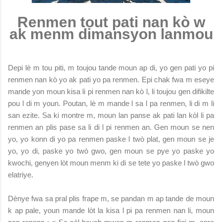
Renmen tout pati nan kò w
ak menm dimansyon lanmou
Depi lè m tou piti, m toujou tande moun ap di, yo gen pati yo pi
renmen nan kò yo ak pati yo pa renmen. Epi chak fwa m eseye
mande yon moun kisa li pi renmen nan kò l, li toujou gen difikilte
pou l di m youn. Poutan, lè m mande l sa l pa renmen, li di m li
san ezite. Sa ki montre m, moun lan panse ak pati lan kòl li pa
renmen an plis pase sa li di l pi renmen an. Gen moun se nen
yo, yo konn di yo pa renmen paske l twò plat, gen moun se je
yo, yo di, paske yo twò gwo, gen moun se pye yo paske yo
kwochi, genyen lòt moun menm ki di se tete yo paske l twò gwo
elatriye.
Dènye fwa sa pral plis frape m, se pandan m ap tande de moun
k ap pale, youn mande lòt la kisa l pi pa renmen nan li, moun