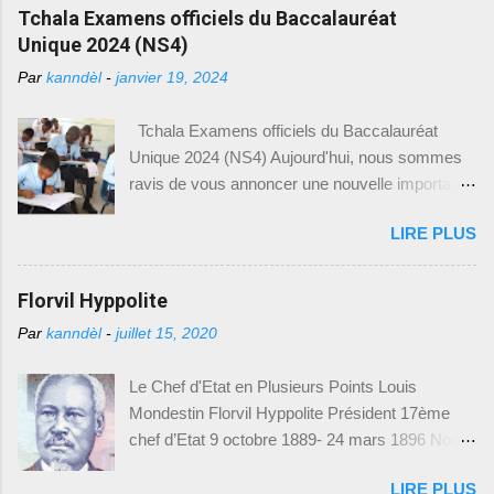
e
Tchala Examens officiels du Baccalauréat
r
u
Unique 2024 (NS4)
n
c
Par
kanndèl
-
janvier 19, 2024
o
m
Tchala Examens officiels du Baccalauréat
m
e
Unique 2024 (NS4) Aujourd'hui, nous sommes
n
ravis de vous annoncer une nouvelle importante
t
a
pour tous les élèves du Baccalauréat Unique en
i
LIRE PLUS
Haïti. Le Ministère de l'Éducation Nationale et de
r
la Formation Professionnelle (MENFP), par le
e
biais du Bureau de Communication (BCOM),
Florvil Hyppolite
vient de mettre à disposition des modèles
Par
kanndèl
-
juillet 15, 2020
d'examens du Baccalauréat Unique,
spécialement conçus pour l'année académique
Le Chef d'Etat en Plusieurs Points Louis
2023-2024. Cette initiative vise à permettre aux
Mondestin Florvil Hyppolite Président 17ème
élèves de mieux se préparer et de s'adapter aux
chef d’Etat 9 octobre 1889- 24 mars 1896 Nom
exigences des examens. Nous sommes
et prénom : Louis Mondestin Florvil Hyppolite
heureux de vous fournir toutes les informations
LIRE PLUS
Naissance : 2 mars 1828 -- Epouse : Florna