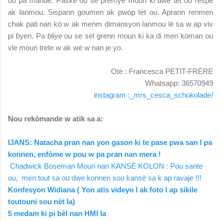
ou pa mande. Paske ou se premye moun ki dwe tèt ou respè
ak lanmou. Sispann goumen ak pwòp tèt ou. Aprann renmen
chak pati nan kò w ak menm dimansyon lanmou lè sa w ap viv
pi byen. Pa bliye ou se sèl grenn moun ki ka di men kòman ou
vle moun trete w ak wè w nan je yo.
Otè : Francesca PETIT-FRÈRE
Whatsapp: 36570949
instagram :_mrs_cesca_schokolade/
Nou rekòmande w atik sa a:
IJANS: Natacha pran nan yon gason ki te pase pwa san l pa
konnen, enfòme w pou w pa pran nan mera !
Chadwick Boseman Mouri nan KANSÈ KOLON : Pou sante
ou, men tout sa ou dwe konnen sou kansè sa k ap ravaje !!!
Konfesyon Widiana ( Yon atis videyo l ak foto l ap sikile
toutouni sou nèt la)
5 medam ki pi bèl nan HMI la