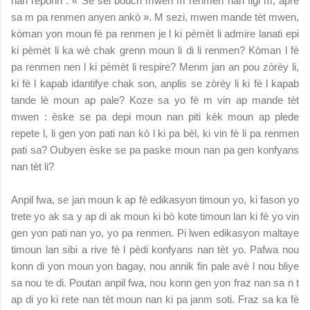
nan reponn : « Se sèl bouch mwen m renmen nan figi m, apre
sa m pa renmen anyen ankò ». M sezi, mwen mande tèt mwen,
kòman yon moun fè pa renmen je l ki pèmèt li admire lanati epi
ki pèmèt li ka wè chak grenn moun li di li renmen? Kòman l fè
pa renmen nen l ki pèmèt li respire? Menm jan an pou zòrèy li,
ki fè l kapab idantifye chak son, anplis se zòrèy li ki fè l kapab
tande lè moun ap pale? Koze sa yo fè m vin ap mande tèt
mwen : èske se pa depi moun nan piti kèk moun ap plede
repete l, li gen yon pati nan kò l ki pa bèl, ki vin fè li pa renmen
pati sa? Oubyen èske se pa paske moun nan pa gen konfyans
nan tèt li?
Anpil fwa, se jan moun k ap fè edikasyon timoun yo, ki fason yo
trete yo ak sa y ap di ak moun ki bò kote timoun lan ki fè yo vin
gen yon pati nan yo, yo pa renmen. Pi lwen edikasyon maltaye
timoun lan sibi a rive fè l pèdi konfyans nan tèt yo. Pafwa nou
konn di yon moun yon bagay, nou annik fin pale avè l nou bliye
sa nou te di. Poutan anpil fwa, nou konn gen yon fraz nan sa n t
ap di yo ki rete nan tèt moun nan ki pa janm soti. Fraz sa ka fè