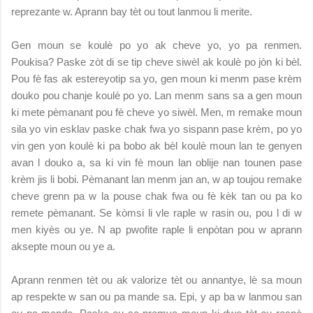
reprezante w. Aprann bay tèt ou tout lanmou li merite.
Gen moun se koulè po yo ak cheve yo, yo pa renmen.
Poukisa? Paske zòt di se tip cheve siwèl ak koulè po jòn ki bèl.
Pou fè fas ak estereyotip sa yo, gen moun ki menm pase krèm
douko pou chanje koulè po yo. Lan menm sans sa a gen moun
ki mete pèmanant pou fè cheve yo siwèl. Men, m remake moun
sila yo vin esklav paske chak fwa yo sispann pase krèm, po yo
vin gen yon koulè ki pa bobo ak bèl koulè moun lan te genyen
avan l douko a, sa ki vin fè moun lan oblije nan tounen pase
krèm jis li bobi. Pèmanant lan menm jan an, w ap toujou remake
cheve grenn pa w la pouse chak fwa ou fè kèk tan ou pa ko
remete pèmanant. Se kòmsi li vle raple w rasin ou, pou l di w
men kiyès ou ye. N ap pwofite raple li enpòtan pou w aprann
aksepte moun ou ye a.
Aprann renmen tèt ou ak valorize tèt ou annantye, lè sa moun
ap respekte w san ou pa mande sa. Epi, y ap ba w lanmou san