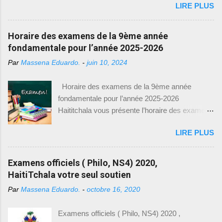
LIRE PLUS
Épouse : Constance Salomon Président : 31
heureux de vous fournir toutes les informations
mars 1896 Exilé : 12 mai 1902 Décédé : 1916
nécessaires pour accéder à ces précieux
Profession : Militaire Poste avant la présidence :
Horaire des examens de la 9ème année
modèles d'examens. Comment accéder aux
ministre de la guerre sous le gouvernement de
fondamentale pour l’année 2025-2026
modèles d'examens : Pour télécharger les
Florvil Hyppolite Mesures prises et réalisations
modèles d'examens de 9e année fondamentale,
Par
Massena Eduardo.
-
juin 10, 2024
Après la mort de Florvil Hyppolite, l’assemblée
il vous suffit de suivre le lien suivant : [
nationale se réunit à l’extraordinaire afin d’élire
https://drive.google.com/drive/(9eme Année) ].
Horaire des examens de la 9ème année
Tirésias Simon Sam pour sept ans. L’affaire
Ce lien vous dirigera vers une page où vous
fondamentale pour l’année 2025-2026
Luders : la police pourchassait un dénommé
trouverez une l...
Haititchala vous présente l’horaire des examens
Présumé pour vol. celui-ci se refugia chez
de la 9 ème année fondamentale pour l’année
Luders. Luders, un allemand, frappa un officier
LIRE PLUS
2025-2026. Entre-temps, vous pouvez visiter
de police afin de défendre son ami. Luders fut
nos articles précédents ayant rapport avec les
condamné à un mois puis un an de prison. Suite
tchala, le bac blanc et les modèles des
Examens officiels ( Philo, NS4) 2020,
à la demande du chargé d’affaires allemand en
examens pour la 9 ème année. Date Heure
HaitiTchala votre seul soutien
Haïti, Luders fut libéré et extradé vers
Examen 29 juin 2026 9h30 – 12h00
l’Allemagne, le 22 octobre 1897. Le 6...
Par
Massena Eduardo.
-
octobre 16, 2020
Communication Créole 29 juin 2026 12h00 –
1PM Pause 29 juin 2026 1h PM – 2h00 PM
Examens officiels ( Philo, NS4) 2020 ,
Education physique et Sportive (EPS) Date