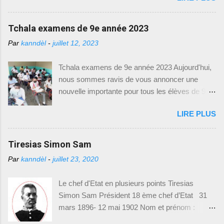
nécessaires pour accéder à ces précieux
Colo -- Président : 9 octobre 1889 P rofession :
modèles d'examens. Comment Accéder aux
militaire -- Décédé : 24 mars 1896 Poste avant
Tchala examens de 9e année 2023
Modèles d'Examens : Pour télécharger les
la présidence : sénateur, président du
modèles d'examens du Baccalauréat Unique, il
Par
kanndèl
-
juillet 12, 2023
gouvernement provisoire en 1879 Mesures
vous suffit de suivre le lien suivant : [
prises et réalisations Suite au départ de
https://drive.google.com/drive/(Baccalauréat
Tchala examens de 9e année 2023 Aujourd'hui,
Légitime, la constituante se réunit aux Gonaïves
Unique)]. Ce lien vous dirigera vers une page où
nous sommes ravis de vous annoncer une
et élabora la constitution de 1889. Et du même
vous trouverez une liste de modèles d'exam...
nouvelle importante pour tous les élèves de 9e
coup, elle élit Florvil Hyppolite pour sept ans.
année fondamentale en Haïti. Le Ministère de
Afin d’assurer la prospérité du pays, Hyppolite
LIRE PLUS
l'Éducation Nationale et de la Formation
nomma Antenor Firmin ministre des finances et
Professionnelle (MENFP), par le biais de la
des relations extérieures. Durant le conflit qui
Direction de l'Enseignement Fondamental
Tiresias Simon Sam
opposait l’ouest contre le nord pendant le
(DEF) et le Bureau de Communication (BCOM),
mandat de Légitime, Le N ord avait cédé l...
Par
kanndèl
-
juillet 23, 2020
vient de mettre à disposition des modèles
d'examens de 9e année fondamentale,
Le chef d'Etat en plusieurs points Tiresias
spécialement conçus pour l'année académique
Simon Sam Président 18 ème chef d’Etat 31
2021-2022. Cette initiative vise à permettre aux
mars 1896- 12 mai 1902 Nom et prénom :
élèves de mieux se préparer et de s'adapter aux
Tiresias Simon Sam Naissance : 15 mai 1835
exigences des examens. Nous sommes