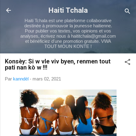
Passer au contenu principal
Haiti Tchala
Haiti Tchala est une plateforme collaborative
destinée à promouvoir la jeunesse haitienne.
Pour publier vos textes, vos opinions et vos
analyses, écrivez nous à haititchala@gmail.com
et bénéficiez d'une promotion gratuite. VWA
TOUT MOUN KONTE !
Konsèy: Si w vle viv byen, renmen tout
pati nan kò w !!!
Par
kanndèl
-
mars 02, 2021