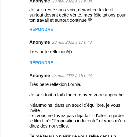
Anonyme
23 mai 2022 à 17 h 08
e
Je suis resté sans voix, devant ce texte et
surtout devant cette vérité, mes félicitations pour
n
ton travail et surtout continue 💙
t
RÉPONDRE
a
i
Anonyme
23 mai 2022 à 17 h 43
r
Tres belle réflexion!👍
e
RÉPONDRE
s
Anonyme
25 mai 2022 à 15 h 24
Très belle réflexion Lornia.
Je suis tout à fait d'accord avec votre approche.
Néanmoins, dans un souci d'équilibre, je vous
invite
- si vous ne l'avez pas déjà fait - d'aller regarder
le film titré: "Proposition indécente" et vous m'en
direz des nouvelles.
Je me ferai un plaisir de vous relire dans un