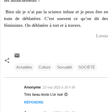
ses attouchements ?
Bien sûr je n’ai pas la science infuse et je peux être en
train de déblatérer. C’est souvent ce qu’on dit des
féministes. On déblatère à tort et à travers.
Lornia
Actualités
Culture
Sexualité
SOCIÉTÉ
Anonyme
23 mai 2022 à 16 h 56
C
Très beau texte L’or noir 😍
o
RÉPONDRE
m
m