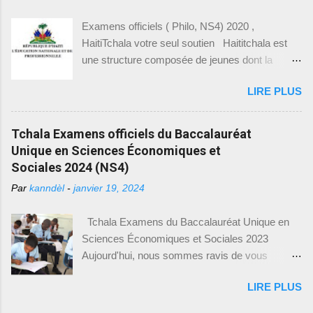
1PM Pause 29 juin 2026 1h PM – 2h00 PM
Examens officiels ( Philo, NS4) 2020 ,
Education physique et Sportive (EPS) Date
HaitiTchala votre seul soutien Haititchala est
Heure Examen ...
une structure composée de jeunes dont la
mission est de non seulement de vous aider en
LIRE PLUS
ce qui a trait avec votre réussite aux examens
officiels, d’entrée à l’université mais aussi de
faire la promotion de la culture hattienne tout en
Tchala Examens officiels du Baccalauréat
prenant soin de considérer toutes les facettes,
Unique en Sciences Économiques et
en plus de ça, nous vous offrons la possibilité
Sociales 2024 (NS4)
de publier vos articles sur notre site tout en se
Par
kanndèl
-
janvier 19, 2024
basant sur le fait que la liberté d’expression
constitue un droit inaliénable et inattaquable. En
Tchala Examens du Baccalauréat Unique en
ce moment, nous priorisons les examens
Sciences Économiques et Sociales 2023
officiels qui seront organisés dans à peu près
Aujourd'hui, nous sommes ravis de vous
quelques jours à partie de la publication de cet
annoncer une nouvelle importante pour tous les
article. Du coup, nous mettons à votre
LIRE PLUS
élèves en Sciences Économiques et Sociales
disposition les « tchalas » des examens philo,
du Baccalauréat Unique en Haïti. Le Ministère
NS4. Vous pouvez cliquer haititchala.com sur