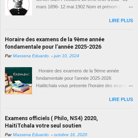
2021-2022. Cette initiative vise à permettre aux
mars 1896- 12 mai 1902 Nom et prénom :
élèves de mieux se préparer et de s'adapter aux
Tiresias Simon Sam Naissance : 15 mai 1835
exigences des examens. Nous sommes
LIRE PLUS
Épouse : Constance Salomon Président : 31
heureux de vous fournir toutes les informations
mars 1896 Exilé : 12 mai 1902 Décédé : 1916
nécessaires pour accéder à ces précieux
Profession : Militaire Poste avant la présidence :
Horaire des examens de la 9ème année
modèles d'examens. Comment accéder aux
ministre de la guerre sous le gouvernement de
fondamentale pour l’année 2025-2026
modèles d'examens : Pour télécharger les
Florvil Hyppolite Mesures prises et réalisations
modèles d'examens de 9e année fondamentale,
Par
Massena Eduardo.
-
juin 10, 2024
Après la mort de Florvil Hyppolite, l’assemblée
il vous suffit de suivre le lien suivant : [
nationale se réunit à l’extraordinaire afin d’élire
https://drive.google.com/drive/(9eme Année) ].
Horaire des examens de la 9ème année
Tirésias Simon Sam pour sept ans. L’affaire
Ce lien vous dirigera vers une page où vous
fondamentale pour l’année 2025-2026
Luders : la police pourchassait un dénommé
trouverez une l...
Haititchala vous présente l’horaire des examens
Présumé pour vol. celui-ci se refugia chez
de la 9 ème année fondamentale pour l’année
Luders. Luders, un allemand, frappa un officier
LIRE PLUS
2025-2026. Entre-temps, vous pouvez visiter
de police afin de défendre son ami. Luders fut
nos articles précédents ayant rapport avec les
condamné à un mois puis un an de prison. Suite
tchala, le bac blanc et les modèles des
Examens officiels ( Philo, NS4) 2020,
à la demande du chargé d’affaires allemand en
examens pour la 9 ème année. Date Heure
HaitiTchala votre seul soutien
Haïti, Luders fut libéré et extradé vers
Examen 29 juin 2026 9h30 – 12h00
l’Allemagne, le 22 octobre 1897. Le 6...
Par
Massena Eduardo.
-
octobre 16, 2020
Communication Créole 29 juin 2026 12h00 –