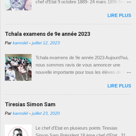
chef d’Etat 9 octobre 1889- 24 mars 1896 Nom
exigences des examens. Nous sommes
et prénom : Louis Mondestin Florvil Hyppolite
heureux de vous fournir toutes les informations
LIRE PLUS
Naissance : 2 mars 1828 -- Epouse : Florna
nécessaires pour accéder à ces précieux
Colo -- Président : 9 octobre 1889 P rofession :
modèles d'examens. Comment Accéder aux
militaire -- Décédé : 24 mars 1896 Poste avant
Tchala examens de 9e année 2023
Modèles d'Examens : Pour télécharger les
la présidence : sénateur, président du
modèles d'examens du Baccalauréat Unique, il
Par
kanndèl
-
juillet 12, 2023
gouvernement provisoire en 1879 Mesures
vous suffit de suivre le lien suivant : [
prises et réalisations Suite au départ de
https://drive.google.com/drive/(Baccalauréat
Tchala examens de 9e année 2023 Aujourd'hui,
Légitime, la constituante se réunit aux Gonaïves
Unique)]. Ce lien vous dirigera vers une page où
nous sommes ravis de vous annoncer une
et élabora la constitution de 1889. Et du même
vous trouverez une liste de modèles d'exam...
nouvelle importante pour tous les élèves de 9e
coup, elle élit Florvil Hyppolite pour sept ans.
année fondamentale en Haïti. Le Ministère de
Afin d’assurer la prospérité du pays, Hyppolite
LIRE PLUS
l'Éducation Nationale et de la Formation
nomma Antenor Firmin ministre des finances et
Professionnelle (MENFP), par le biais de la
des relations extérieures. Durant le conflit qui
Direction de l'Enseignement Fondamental
Tiresias Simon Sam
opposait l’ouest contre le nord pendant le
(DEF) et le Bureau de Communication (BCOM),
mandat de Légitime, Le N ord avait cédé l...
Par
kanndèl
-
juillet 23, 2020
vient de mettre à disposition des modèles
d'examens de 9e année fondamentale,
Le chef d'Etat en plusieurs points Tiresias
spécialement conçus pour l'année académique
Simon Sam Président 18 ème chef d’Etat 31