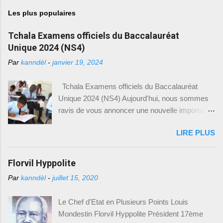
b
l
Les plus populaires
i
e
Tchala Examens officiels du Baccalauréat
r
u
Unique 2024 (NS4)
n
c
Par
kanndèl
-
janvier 19, 2024
o
m
Tchala Examens officiels du Baccalauréat
m
e
Unique 2024 (NS4) Aujourd'hui, nous sommes
n
ravis de vous annoncer une nouvelle importante
t
a
pour tous les élèves du Baccalauréat Unique en
i
LIRE PLUS
Haïti. Le Ministère de l'Éducation Nationale et de
r
la Formation Professionnelle (MENFP), par le
e
biais du Bureau de Communication (BCOM),
Florvil Hyppolite
vient de mettre à disposition des modèles
Par
kanndèl
-
juillet 15, 2020
d'examens du Baccalauréat Unique,
spécialement conçus pour l'année académique
Le Chef d'Etat en Plusieurs Points Louis
2023-2024. Cette initiative vise à permettre aux
Mondestin Florvil Hyppolite Président 17ème
élèves de mieux se préparer et de s'adapter aux